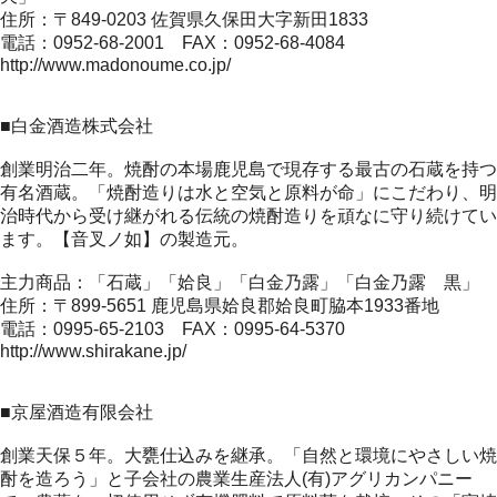
住所：〒849-0203 佐賀県久保田大字新田1833
電話：0952-68-2001 FAX：0952-68-4084
http://www.madonoume.co.jp/
■白金酒造株式会社
創業明治二年。焼酎の本場鹿児島で現存する最古の石蔵を持つ
有名酒蔵。「焼酎造りは水と空気と原料が命」にこだわり、明
治時代から受け継がれる伝統の焼酎造りを頑なに守り続けてい
ます。【音叉ノ如】の製造元。
主力商品：「石蔵」「姶良」「白金乃露」「白金乃露 黒」
住所：〒899-5651 鹿児島県姶良郡姶良町脇本1933番地
電話：0995-65-2103 FAX：0995-64-5370
http://www.shirakane.jp/
■京屋酒造有限会社
創業天保５年。大甕仕込みを継承。「自然と環境にやさしい焼
酎を造ろう」と子会社の農業生産法人(有)アグリカンパニー