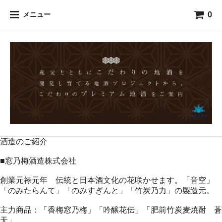
0
メニュー
酒造のご紹介
■窓乃梅酒造株式会社
創業元禄元年 伝統と日本酒文化の花咲かせます。「音空」
「のみたらんて」「のみすぎんと」「竹炭乃力」の製造元。
主力商品：「香梅窓乃梅」「吟醸花伝」「肥前竹炭麦焼酎 蒼
天」