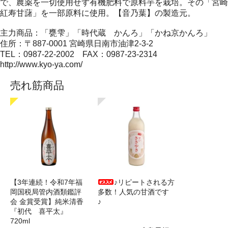
で、農薬を一切使用せず有機肥料で原料芋を栽培。その「宮崎
紅寿甘藷」を一部原料に使用。【音乃葉】の製造元。
主力商品：「甕雫」「時代蔵 かんろ」「かね京かんろ」
住所：〒887-0001 宮崎県日南市油津2-3-2
TEL：0987-22-2002 FAX：0987-23-2314
http://www.kyo-ya.com/
売れ筋商品
【3年連続！令和7年福
♪リピートされる方
岡国税局管内酒類鑑評
多数！人気の甘酒です
会 金賞受賞】純米清香
♪
『初代 喜平太』
720ml