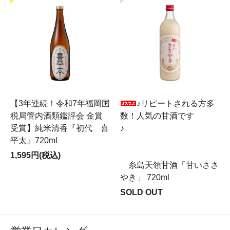
【3年連続！令和7年福岡国
♪リピートされる方多
税局管内酒類鑑評会 金賞
数！人気の甘酒です
受賞】純米清香『初代 喜
♪
平太』720ml
1,595円(税込)
糸島天領甘酒「甘いささ
やき」 720ml
SOLD OUT